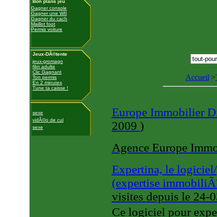
Bon plans jeu
Gagner console
Gagner une WII
Gagner du cach
Maillot foot
Permis voiture
Jeux-DÃ©tente
jeux-gromago
film adulte
Clic Gagnant
Accueil
>
Ton permis
En 2 minutes
Tune ta caisse !
Europe Immobilier D
sexe
vidÃ©o de cul
2009
)
sexe
Agence Europe Immob
Expertina, le logici
(expertise immobiliÃ
visites
depuis le 24-
Ce logiciel pour expe