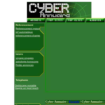
Referencement
Referencement gratuit
ref automatique
referencement-charme
loisirs
voyage-voyages
astrologie-horoscope
Petite annonces
Telephonie
Deblocage portable
Gagne un Ipod touch
Cyber Annuaire :
Favoris
/ Cyber Annuaire :