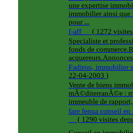
une expertise immobi
immobilier ainsi que 
pour ...
f-aff
(
1272 visite
Specialiste et profess
fonds de commerce.Re
acquereurs.Annonces 
Fadirou, immobilier 
22-04-2003
)
Vente de biens immobi
mÃ©diterranÃ©e : mai
immeuble de rapport,
fare fenua conseil e
(
1290 visites
dep
Conseil en immobilier