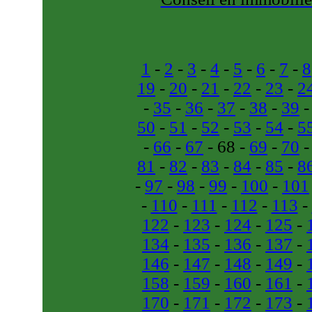
1
-
2
-
3
-
4
-
5
-
6
-
7
-
8
19
-
20
-
21
-
22
-
23
-
2
-
35
-
36
-
37
-
38
-
39
50
-
51
-
52
-
53
-
54
-
5
-
66
-
67
- 68 -
69
-
70
81
-
82
-
83
-
84
-
85
-
8
-
97
-
98
-
99
-
100
-
101
-
110
-
111
-
112
-
113
-
122
-
123
-
124
-
125
-
134
-
135
-
136
-
137
-
146
-
147
-
148
-
149
-
158
-
159
-
160
-
161
-
170
-
171
-
172
-
173
-