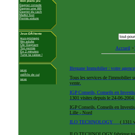
Bon plans jeu
Gagner console
Gagner une WII
Gagner du cach
Maillot foot
Permis voiture
Jeux-DÃ©tente
jeux-gromago
film adulte
Clic Gagnant
Accueil
>
Ton permis
En 2 minutes
Tune ta caisse !
Ifergane Immobilier : votre agence
sexe
vidÃ©o de cul
Tous les services de l'immobilier 
sexe
vente.
IGP Conseils, Conseils en Investi
1301 visites
depuis le 24-06-2004
IGP Conseils, Conseils en Investi
Lille - Nord
ILO TECHNOLOGY
(
1311 v
ILO TECHNOLOGY fabrique tout t