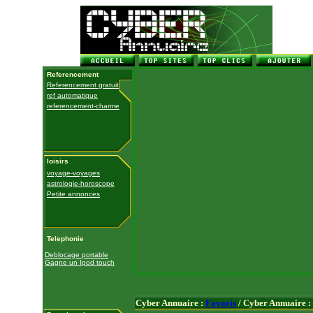
Referencement
Referencement gratuit
ref automatique
referencement-charme
loisirs
voyage-voyages
astrologie-horoscope
Petite annonces
Telephonie
Deblocage portable
Gagne un Ipod touch
Cyber Annuaire :
Favoris
/ Cyber Annuaire :