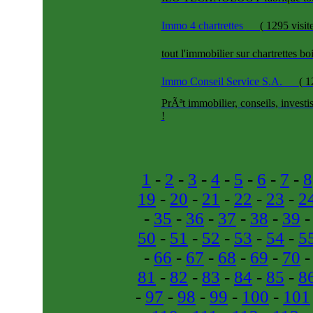
Immo 4 chartrettes
(
1295 visit
tout l'immobilier sur chartrettes bo
Immo Conseil Service S.A.
(
12
PrÃªt immobilier, conseils, inves
!
1
-
2
-
3
-
4
-
5
-
6
-
7
-
8
19
-
20
-
21
-
22
-
23
-
2
-
35
-
36
-
37
-
38
-
39
50
-
51
-
52
-
53
-
54
-
5
-
66
-
67
-
68
-
69
-
70
81
-
82
-
83
-
84
-
85
-
8
-
97
-
98
-
99
-
100
-
101