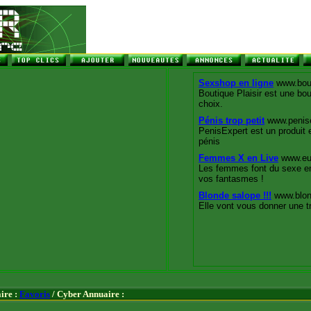
ire :
Favoris
/ Cyber Annuaire :