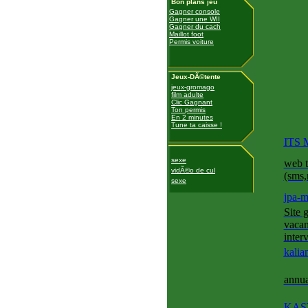
Bon plans jeu
Gagner console
Gagner une WII
Gagner du cach
Maillot foot
Permis voiture
Jeux-DÃ©tente
jeux-gromago
film adulte
Clic Gagnant
Ton permis
En 2 minutes
Tune ta caisse !
ITS
sexe
web t
vidÃ©o de cul
(sms,
sexe
jpa-
Site 
vacan
inter
kali
annua
KAS