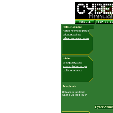
Referencement
Referencement gratuit
ref automatique
referencement-charme
loisirs
voyage-voyages
astrologie-horoscope
Petite annonces
Telephonie
Deblocage portable
Gagne un Ipod touch
Cyber Annua