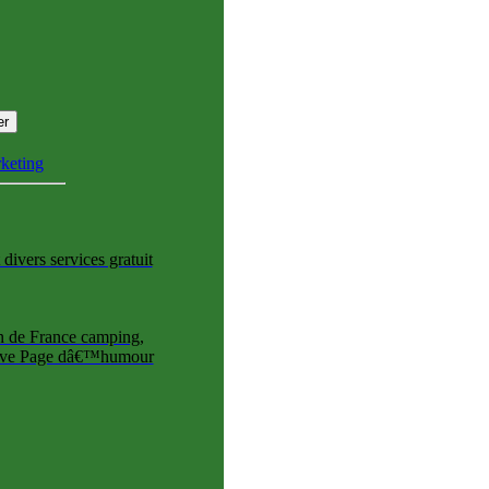
rketing
 divers services gratuit
on de France camping,
 cave Page dâ€™humour