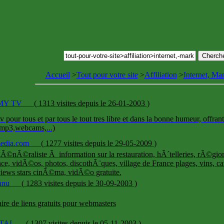
Accueil
>
Tout pour votre site
>
Affiliation
>
Internet, Ma
 MY TV
(
1313 visites
depuis le 26-01-2003
)
v pour tous et par tous le tout tres libre et dans la bonne humeur, offrant
mp3,webcams,...)
media.com
(
1277 visites
depuis le 29-05-2009
)
gÃ©nÃ©raliste Ã information sur la restauration, hÃ´telleries, rÃ©gi
ce, vidÃ©os, photos, discothÃ¨ques, village de France plages, vins,
views stars cinÃ©ma, vidÃ©o gratuite.
annu
(
1283 visites
depuis le 30-09-2003
)
ire de liens gratuits pour webmasters
TAL
(
1307 visites
depuis le 05-11-2003
)