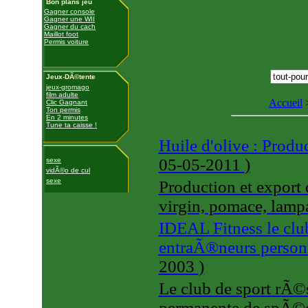
Bon plans jeu
Gagner console
Gagner une WII
Gagner du cach
Maillot foot
Permis voiture
Jeux-DÃ©tente
jeux-gromago
film adulte
Accueil
Clic Gagnant
Ton permis
En 2 minutes
Tune ta caisse !
Huile d'olive : Produ
05-05-2011
)
sexe
vidÃ©o de cul
sexe
Production et export d
virgin, pomace, lamp
IDEAL Fitness le cl
entraÃ®neurs person
2003
)
Le club de sport rÃ
permanente de spÃ©ci