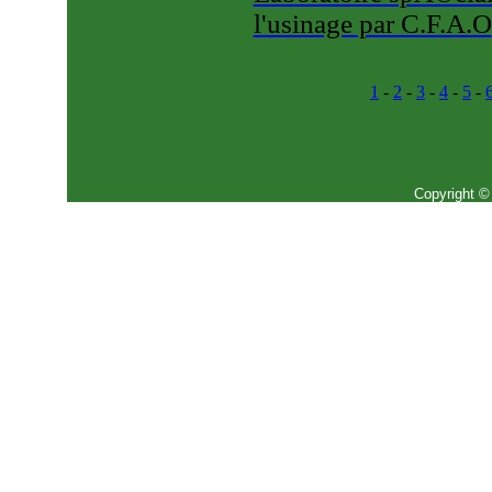
l'usinage par C.F.A.O
1
-
2
-
3
-
4
-
5
-
Copyright ©