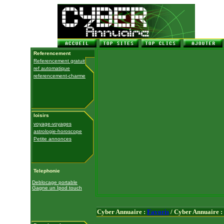
Referencement
Referencement gratuit
ref automatique
referencement-charme
loisirs
voyage-voyages
astrologie-horoscope
Petite annonces
Telephonie
Deblocage portable
Gagne un Ipod touch
Cyber Annuaire :
Favoris
/ Cyber Annuaire :