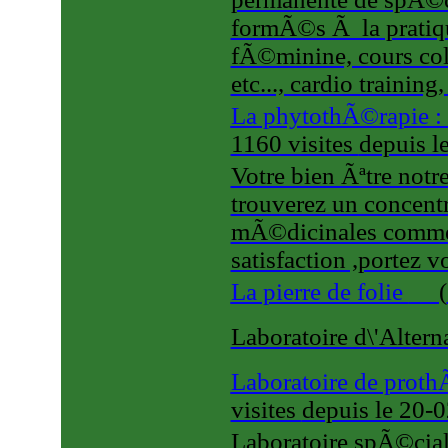
formÃ©s Ã la pratiq
fÃ©minine, cours coll
etc..., cardio training
La phytothÃ©rapie :
1160 visites
depuis l
Votre bien Ãªtre notr
trouverez un concent
mÃ©dicinales commer
satisfaction ,portez v
La pierre de folie
(
Laboratoire d\'Altern
Laboratoire de proth
visites
depuis le 20-
Laboratoire spÃ©cial