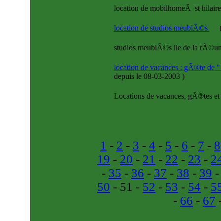
location de mobilhomeÃ st hilaire
location de studios meublÃ©s
studios meublÃ©s ile de la rÃ©u
location de vacances : gÃ®te de "
depuis le 08-03-2003
)
Locations de vacances, gÃ®tes e
1
-
2
-
3
-
4
-
5
-
6
-
7
-
8
19
-
20
-
21
-
22
-
23
-
2
-
35
-
36
-
37
-
38
-
39
50
- 51 -
52
-
53
-
54
-
5
-
66
-
67