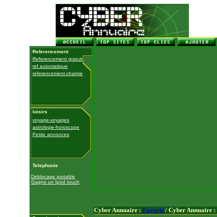
Referencement
Referencement gratuit
ref automatique
referencement-charme
loisirs
voyage-voyages
astrologie-horoscope
Petite annonces
Telephonie
Deblocage portable
Gagne un Ipod touch
Cyber Annuaire :
Favoris
/ Cyber Annuaire :