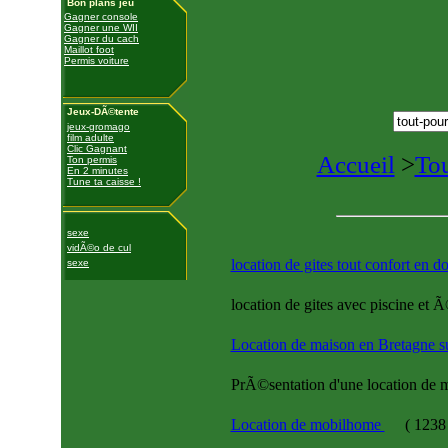
Bon plans jeu
Gagner console
Gagner une WII
Gagner du cach
Maillot foot
Permis voiture
Jeux-DÃ©tente
jeux-gromago
film adulte
Clic Gagnant
Accueil
>
Tou
Ton permis
En 2 minutes
Tune ta caisse !
sexe
vidÃ©o de cul
location de gites tout confort en 
sexe
location de gites avec piscine et
Location de maison en Bretagne 
PrÃ©sentation d'une location de 
Location de mobilhome
(
1238 