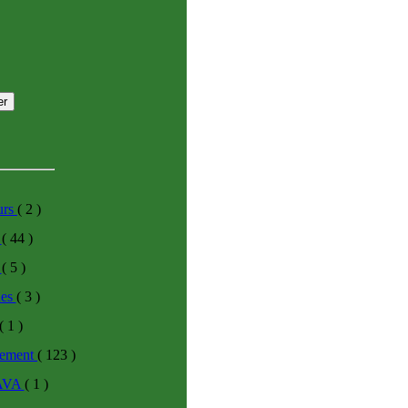
urs
( 2 )
s
( 44 )
h
( 5 )
des
( 3 )
( 1 )
ement
( 123 )
JAVA
( 1 )