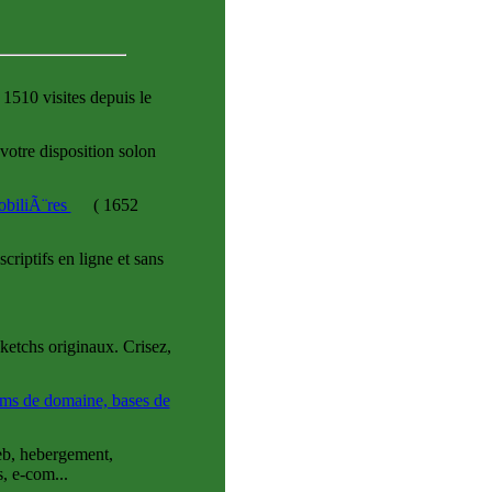
1510 visites
depuis le
otre disposition solon
obiliÃ¨res
(
1652
riptifs en ligne et sans
ketchs originaux. Crisez,
noms de domaine, bases de
web, hebergement,
, e-com...