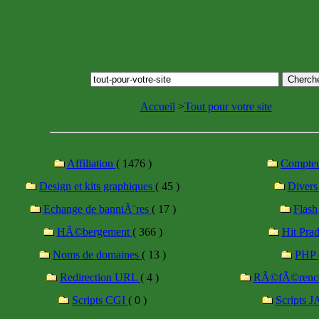
Accueil
>
Tout pour votre site
Affiliation
( 1476 )
Compte
Design et kits graphiques
( 45 )
Diver
Echange de banniÃ¨res
( 17 )
Flas
HÃ©bergement
( 366 )
Hit Pra
Noms de domaines
( 13 )
PHP
Redirection URL
( 4 )
RÃ©fÃ©renc
Scripts CGI
( 0 )
Scripts 