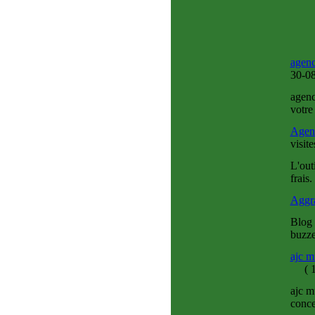
agenc
30-0
agenc
votre 
Agenc
visit
L'out
frais.
Aggra
Blog 
buzze
ajc m
(
1
ajc m
conce