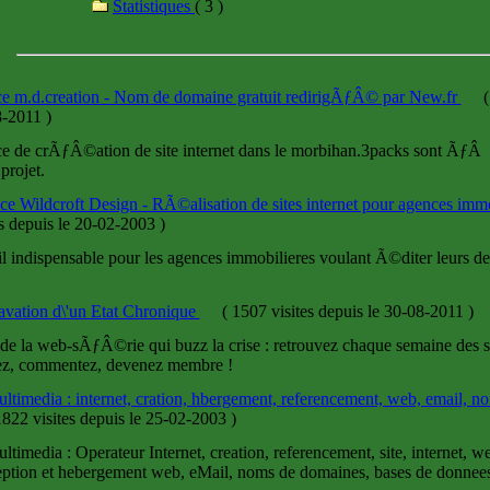
Statistiques
( 3 )
e m.d.creation - Nom de domaine gratuit redirigÃƒÂ© par New.fr
(
8-2011
)
e de crÃƒÂ©ation de site internet dans le morbihan.3packs sont ÃƒÂ v
projet.
e Wildcroft Design - RÃ©alisation de sites internet pour agences imm
es
depuis le 20-02-2003
)
il indispensable pour les agences immobilieres voulant Ã©diter leurs desc
vation d\'un Etat Chronique
(
1507 visites
depuis le 30-08-2011
)
de la web-sÃƒÂ©rie qui buzz la crise : retrouvez chaque semaine des s
z, commentez, devenez membre !
ultimedia : internet, cration, hbergement, referencement, web, email, 
822 visites
depuis le 25-02-2003
)
ultimedia : Operateur Internet, creation, referencement, site, internet, 
ption et hebergement web, eMail, noms de domaines, bases de donnees