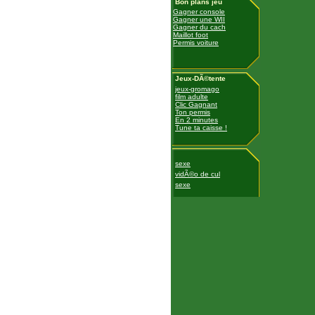
Bon plans jeu
Gagner console
Gagner une WII
Gagner du cach
Maillot foot
Permis voiture
Jeux-DÃ©tente
jeux-gromago
film adulte
Clic Gagnant
Ton permis
En 2 minutes
Tune ta caisse !
sexe
vidÃ©o de cul
sexe