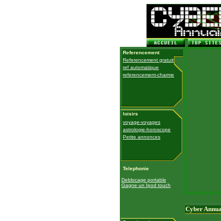
Referencement
Referencement gratuit
ref automatique
referencement-charme
loisirs
voyage-voyages
astrologie-horoscope
Petite annonces
Telephonie
Deblocage portable
Gagne un Ipod touch
Cyber Annua