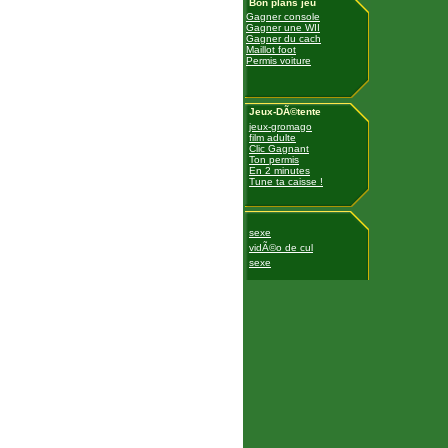
Bon plans jeu
Gagner console
Gagner une WII
Gagner du cach
Maillot foot
Permis voiture
Jeux-DÃ©tente
jeux-gromago
film adulte
Clic Gagnant
Ton permis
En 2 minutes
Tune ta caisse !
sexe
vidÃ©o de cul
sexe