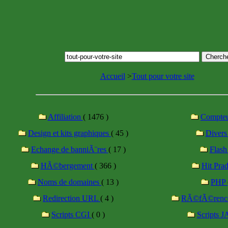
Accueil
>
Tout pour votre site
Affiliation
( 1476 )
Compte
Design et kits graphiques
( 45 )
Diver
Echange de banniÃ¨res
( 17 )
Flas
HÃ©bergement
( 366 )
Hit Pra
Noms de domaines
( 13 )
PHP
Redirection URL
( 4 )
RÃ©fÃ©renc
Scripts CGI
( 0 )
Scripts 