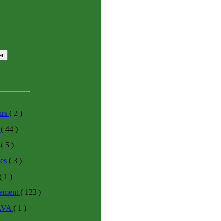
urs
( 2 )
s
( 44 )
h
( 5 )
des
( 3 )
( 1 )
ement
( 123 )
JAVA
( 1 )