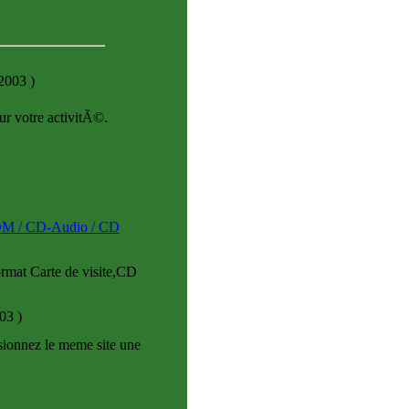
-2003
)
ur votre activitÃ©.
-ROM / CD-Audio / CD
at Carte de visite,CD
003
)
sionnez le meme site une