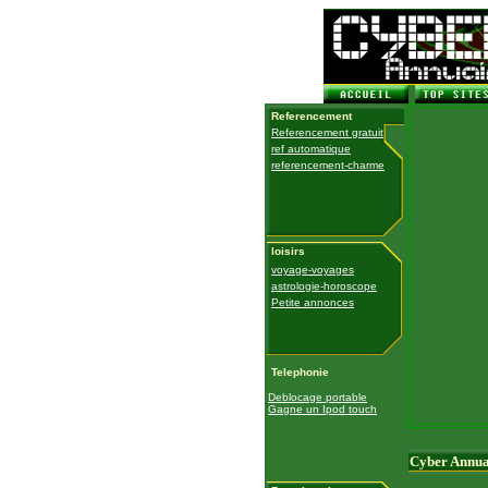
Referencement
Referencement gratuit
ref automatique
referencement-charme
loisirs
voyage-voyages
astrologie-horoscope
Petite annonces
Telephonie
Deblocage portable
Gagne un Ipod touch
Cyber Annua