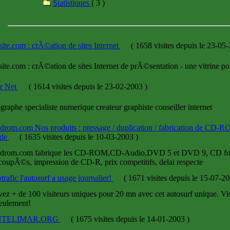
Statistiques
( 3 )
site.com : crÃ©ation de sites Internet
(
1658 visites
depuis le 23-05
site.com : crÃ©ation de sites Internet de prÃ©sentation - une vitrine po
r Net
(
1614 visites
depuis le 23-02-2003
)
graphe specialiste numerique createur graphiste conseiller internet
rom.com Nos produits : pressage / duplication / fabrication de CD
 de
(
1635 visites
depuis le 10-03-2003
)
drom.com fabrique les CD-ROM,CD-Audio,DVD 5 et DVD 9, CD form
upÃ©s, impression de CD-R, prix competitifs, delai respecte
rafic l'autosurf a usage journalier!
(
1671 visites
depuis le 15-07-2
ez + de 100 visiteurs uniques pour 20 mn avec cet autosurf unique. Vi
seulement!
TELIMAR.ORG
(
1675 visites
depuis le 14-01-2003
)