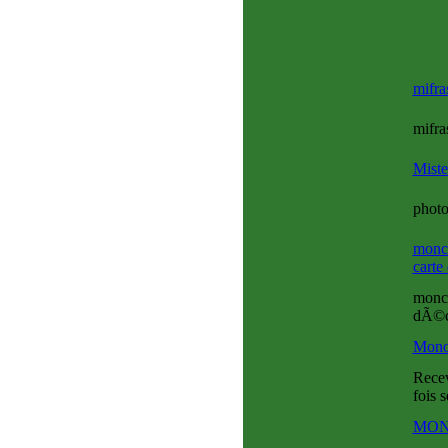
mifra
mifra
Miste
photo
moncd
carte
monc
dÃ©co
Monot
Recev
fois 
MON