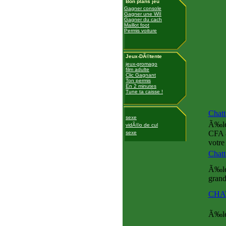
Bon plans jeu
Gagner console
Gagner une WII
Gagner du cach
Maillot foot
Permis voiture
Jeux-DÃ©tente
jeux-gromago
film adulte
Clic Gagnant
Ton permis
En 2 minutes
Tune ta caisse !
Chatt
sexe
Ã‰lev
vidÃ©o de cul
CFA &
sexe
votre
Chatt
Ã‰lev
grand
CHAT
Ã‰lev