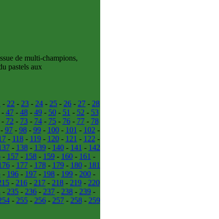
issue de multi-champions,
du pastels aux
1
-
22
-
23
-
24
-
25
-
26
-
27
-
28
-
47
-
48
-
49
-
50
-
51
-
52
-
53
-
72
-
73
-
74
-
75
-
76
-
77
-
78
-
97
-
98
-
99
-
100
-
101
-
102
-
17
-
118
-
119
-
120
-
121
-
122
-
137
-
138
-
139
-
140
-
141
-
142
6
-
157
-
158
-
159
-
160
-
161
-
176
-
177
-
178
-
179
-
180
-
181
5
-
196
-
197
-
198
-
199
-
200
-
215
-
216
-
217
-
218
-
219
-
220
4
-
235
-
236
-
237
-
238
-
239
-
254
-
255
-
256
-
257
-
258
-
259