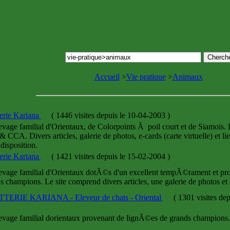
Accueil
>
Vie pratique
>
Animaux
erie Kariana
(
1446 visites
depuis le 10-04-2003
)
age familial d'Orientaux, de Colorpoints Ã poil court et de Siamoi
 CCA. Divers articles, galerie de photos, e-cards (carte virtuelle) et l
 disposition.
erie Kariana
(
1421 visites
depuis le 15-02-2004
)
age familial d'Orientaux dotÃ©s d'un excellent tempÃ©rament et pr
s champions. Le site comprend divers articles, une galerie de photos et 
TERIE KARIANA - Eleveur de chats - Oriental
(
1301 visites
dep
age familial dorientaux provenant de lignÃ©es de grands champion