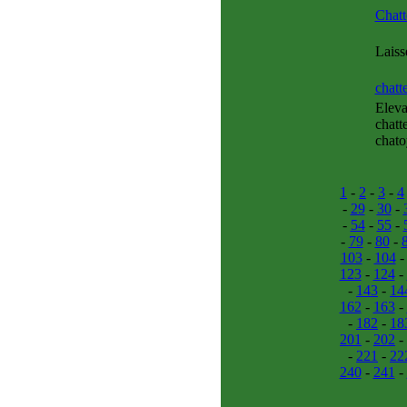
Chatt
Laiss
chatt
Eleva
chatt
chato
1
-
2
-
3
-
4
-
29
-
30
-
-
54
-
55
-
-
79
-
80
-
103
-
104
123
-
124
-
-
143
-
14
162
-
163
-
-
182
-
18
201
-
202
-
-
221
-
22
240
-
241
-