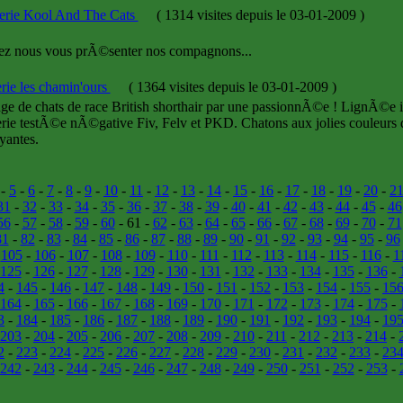
erie Kool And The Cats
(
1314 visites
depuis le 03-01-2009
)
ez nous vous prÃ©senter nos compagnons...
erie les chamin'ours
(
1364 visites
depuis le 03-01-2009
)
ge de chats de race British shorthair par une passionnÃ©e ! LignÃ©e 
erie testÃ©e nÃ©gative Fiv, Felv et PKD. Chatons aux jolies couleurs 
yantes.
-
5
-
6
-
7
-
8
-
9
-
10
-
11
-
12
-
13
-
14
-
15
-
16
-
17
-
18
-
19
-
20
-
2
31
-
32
-
33
-
34
-
35
-
36
-
37
-
38
-
39
-
40
-
41
-
42
-
43
-
44
-
45
-
46
56
-
57
-
58
-
59
-
60
- 61 -
62
-
63
-
64
-
65
-
66
-
67
-
68
-
69
-
70
-
71
81
-
82
-
83
-
84
-
85
-
86
-
87
-
88
-
89
-
90
-
91
-
92
-
93
-
94
-
95
-
96
-
105
-
106
-
107
-
108
-
109
-
110
-
111
-
112
-
113
-
114
-
115
-
116
-
1
125
-
126
-
127
-
128
-
129
-
130
-
131
-
132
-
133
-
134
-
135
-
136
-
4
-
145
-
146
-
147
-
148
-
149
-
150
-
151
-
152
-
153
-
154
-
155
-
15
164
-
165
-
166
-
167
-
168
-
169
-
170
-
171
-
172
-
173
-
174
-
175
-
3
-
184
-
185
-
186
-
187
-
188
-
189
-
190
-
191
-
192
-
193
-
194
-
19
203
-
204
-
205
-
206
-
207
-
208
-
209
-
210
-
211
-
212
-
213
-
214
-
2
-
223
-
224
-
225
-
226
-
227
-
228
-
229
-
230
-
231
-
232
-
233
-
23
242
-
243
-
244
-
245
-
246
-
247
-
248
-
249
-
250
-
251
-
252
-
253
-