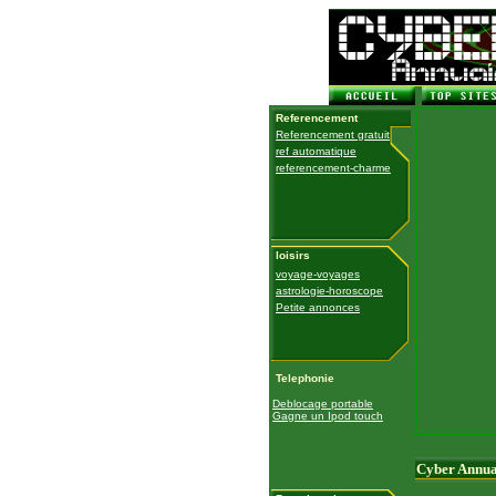
Referencement
Referencement gratuit
ref automatique
referencement-charme
loisirs
voyage-voyages
astrologie-horoscope
Petite annonces
Telephonie
Deblocage portable
Gagne un Ipod touch
Cyber Annua