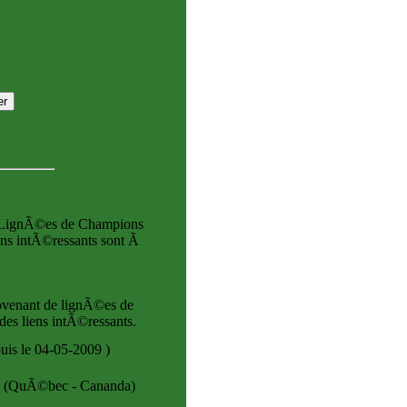
s. LignÃ©es de Champions
iens intÃ©ressants sont Ã
ovenant de lignÃ©es de
des liens intÃ©ressants.
uis le 04-05-2009
)
s. (QuÃ©bec - Cananda)