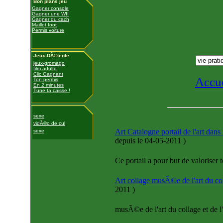
Bon plans jeu
Gagner console
Gagner une WII
Gagner du cach
Maillot foot
Permis voiture
Jeux-DÃ©tente
jeux-gromago
film adulte
Clic Gagnant
Accue
Ton permis
En 2 minutes
Tune ta caisse !
sexe
vidÃ©o de cul
Art Catalogne portail de l'art da
sexe
depuis le 04-05-2011
)
Ce portail a pour but de valoriser
Art collage musÃ©e de l'art du col
2011
)
musÃ©e de l'art du collage et de l