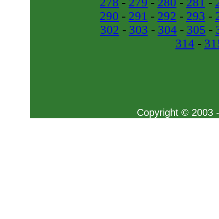
278
-
279
-
280
-
281
-
290
-
291
-
292
-
293
-
302
-
303
-
304
-
305
-
314
-
31
Copyright © 2003 