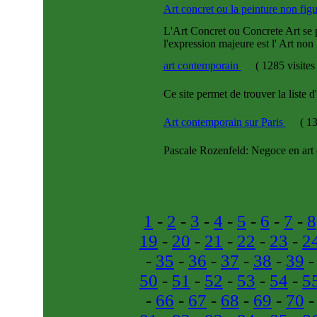
Art concret ou la peinture non fig
L'Art Concret ou Concrete Art se p
l'expression majeure est l' Art non 
art contemporain
(
1285 visite
Ce site permet de trouver la liste
Art contemporain sur Paris
(
13
Pascale Rozenfeld: Negoce en art 
1
-
2
-
3
-
4
-
5
-
6
-
7
-
8
19
-
20
-
21
-
22
-
23
-
2
-
35
-
36
-
37
-
38
-
39
50
-
51
-
52
-
53
-
54
-
5
-
66
-
67
-
68
-
69
-
70