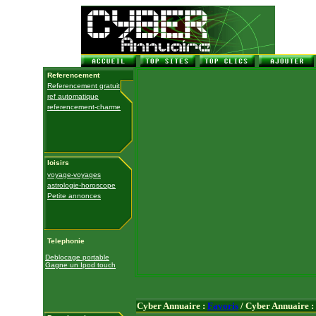
Referencement
Referencement gratuit
ref automatique
referencement-charme
loisirs
voyage-voyages
astrologie-horoscope
Petite annonces
Telephonie
Deblocage portable
Gagne un Ipod touch
Cyber Annuaire :
Favoris
/ Cyber Annuaire :