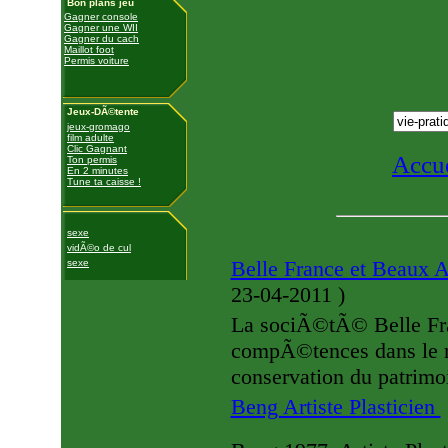
Bon plans jeu
Gagner console
Gagner une WII
Gagner du cach
Maillot foot
Permis voiture
Jeux-DÃ©tente
jeux-gromago
film adulte
Clic Gagnant
Accue
Ton permis
En 2 minutes
Tune ta caisse !
sexe
vidÃ©o de cul
Belle France et Beaux 
sexe
23-04-2011
)
La sociÃ©tÃ© Belle Fra
compÃ©tences dans le ra
conservation du patrimo
Beng Artiste Plasticien