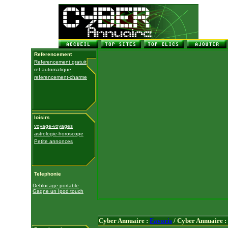
Referencement
Referencement gratuit
ref automatique
referencement-charme
loisirs
voyage-voyages
astrologie-horoscope
Petite annonces
Telephonie
Deblocage portable
Gagne un Ipod touch
Cyber Annuaire :
Favoris
/ Cyber Annuaire :