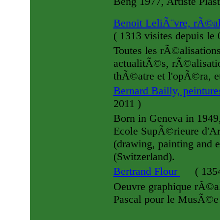
Beng 1977, Artiste Plast
Benoit LeliÃ¨vre, rÃ©a
(
1313 visites
depuis le
Toutes les rÃ©alisations
actualitÃ©s, rÃ©alisati
thÃ©atre et l'opÃ©ra, 
Bernard Bailly, peinture
2011
)
Born in Geneva in 1949,
Ecole SupÃ©rieure d'Art
(drawing, painting and 
(Switzerland).
Bertrand Flour
(
1354
Oeuvre graphique rÃ©a
Pascal pour le MusÃ©e 