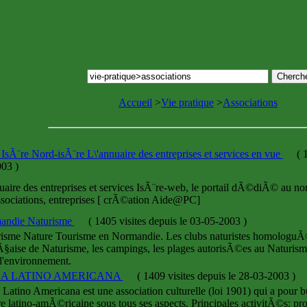
Accueil
>
Vie pratique
>
Associations
IsÃ¨re Nord-isÃ¨re L\'annuaire des entreprises et services en vue
(
1
003
)
nuaire des entreprises et services IsÃ¨re-web, le portail dÃ©diÃ© au nord
ssociations, entreprises [ crÃ©ation Aide@PC]
andie Naturisme
(
1405 visites
depuis le 03-05-2003
)
isme Nature Tourisme en Normandie. Les clubs naturistes homologu
§aise de Naturisme, les campings, les plages autorisÃ©es au Naturisme
 l'environnement.
A LATINO AMERICANA
(
1409 visites
depuis le 28-03-2003
)
Latino Americana est une association culturelle (loi 1901) qui a pour 
re latino-amÃ©ricaine sous tous ses aspects. Principales activitÃ©s: pr