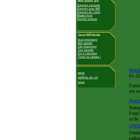
Bon plans jeu
Gagner console
Gagner une WII
Gagner du cach
Maillot foot
Permis voiture
Jeux-DÃ©tente
jeux-gromago
film adulte
Clic Gagnant
Ton permis
En 2 minutes
Tune ta caisse !
Nord 
sexe
01-2
vidÃ©o de cul
sexe
l\'an
ses a
Norm
Natur
FranÃ
et de
OND
Onda 
cultu