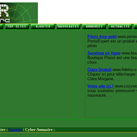
ire :
Favoris
/ Cyber Annuaire :