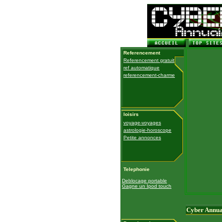
Referencement
Referencement gratuit
ref automatique
referencement-charme
loisirs
voyage-voyages
astrologie-horoscope
Petite annonces
Telephonie
Deblocage portable
Gagne un Ipod touch
Cyber Annua