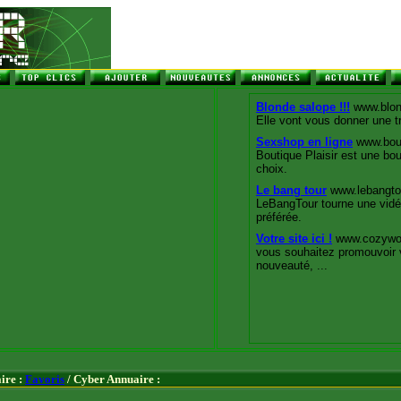
ire :
Favoris
/ Cyber Annuaire :