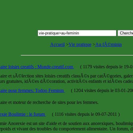
Accueil
>
Vie pratique
>
Au fÃ©minin
ire loisirs creatifs : Monde-creatif.com
(
1179 visites
depuis le 19-
ire et sÃ©lection sites loisirs creatifs classÃ©s par catÃ©gories, gale
eurs gratuites, idÃ©es dÃ©coration, activitÃ©s enfants et idÃ©es cad
aire pour femmes: Todoo Feminin
(
1204 visites
depuis le 03-01-2
ire et moteur de recherche de sites pour les femmes.
xie Boulimie : le forum
(
1116 visites
depuis le 09-07-2011
)
mie Anorexie est un site d'aide et de soutien aux anorexiques, boulimi
rpoids et vivant des troubles du comportement alimentaire. Un forum, de