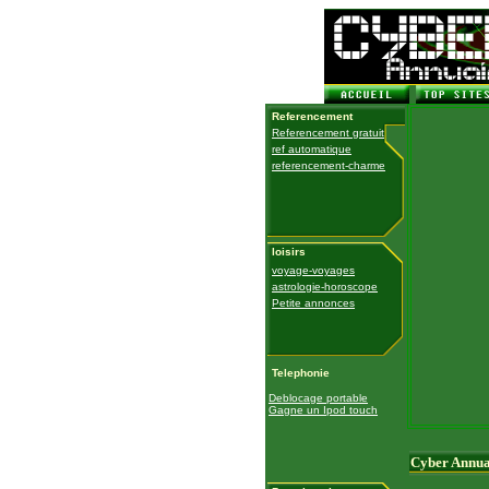
Referencement
Referencement gratuit
ref automatique
referencement-charme
loisirs
voyage-voyages
astrologie-horoscope
Petite annonces
Telephonie
Deblocage portable
Gagne un Ipod touch
Cyber Annua