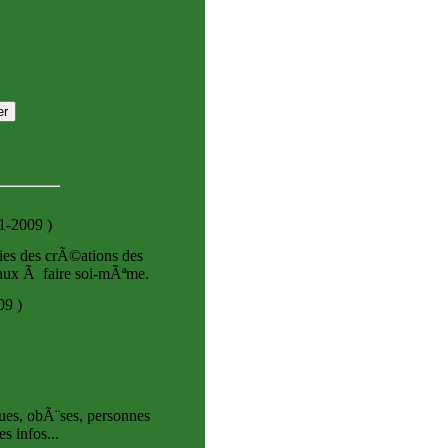
01-2009
)
ries des crÃ©ations des
eaux Ã faire soi-mÃªme.
009
)
ques, obÃ¨ses, personnes
s infos...