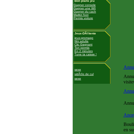
Bon plans jeu
Gagner console
Gagner une WII
Gagner du cach
Maillot foot
Permis voiture
Jeux-DÃ©tente
jeux-gromago
film adulte
Clic Gagnant
Ton permis
En 2 minutes
Tune ta caisse !
Annua
sexe
vidÃ©o de cul
Annua
sexe
visit
Annu
Annua
Anore
Bouli
en su