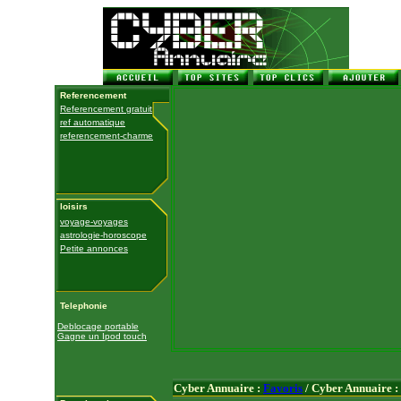
Referencement
Referencement gratuit
ref automatique
referencement-charme
loisirs
voyage-voyages
astrologie-horoscope
Petite annonces
Telephonie
Deblocage portable
Gagne un Ipod touch
Cyber Annuaire :
Favoris
/ Cyber Annuaire :