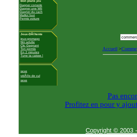
Bon plans jeu
Gagner console
Gagner une WII
Gagner du cach
Maillot foot
Permis voiture
Jeux-DÃ©tente
jeux-gromago
film adulte
Clic Gagnant
Accueil
>
Commer
Ton permis
En 2 minutes
Tune ta caisse !
sexe
vidÃ©o de cul
sexe
Pas encor
Profitez en pour y ajout
Copyright © 2003 