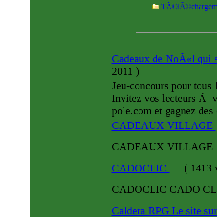
TÃ©lÃ©chargem
Cadeaux de NoÃ«l qui 
2011
)
Jeu-concours pour tous 
Invitez vos lecteurs Ã
pole.com et gagnez des
CADEAUX VILLAGE
CADEAUX VILLAGE
CADOCLIC
(
1413 v
CADOCLIC CADO CL
Caldera RPG Le site s