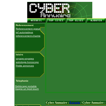
Referencement
Referencement gratuit
ref automatique
referencement-charme
loisirs
voyage-voyages
astrologie-horoscope
Petite annonces
Telephonie
Deblocage portable
Gagne un Ipod touch
Cyber Annuaire :
Favoris
/ Cyber Annuaire :