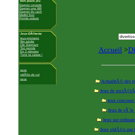
Bon plans jeu
Gagner console
Gagner une WII
Gagner du cach
Maillot foot
Permis voiture
Jeux-DÃ©tente
jeux-gromago
film adulte
Clic Gagnant
Accueil
>
Di
Ton permis
En 2 minutes
Tune ta caisse !
sexe
vidÃ©o de cul
sexe
ActualitÃ© des j
Jeux de sociÃ©
jeux concour
Jeux de rÃ´le
Jeux sur ordinat
Jeux vidÃ©o par t