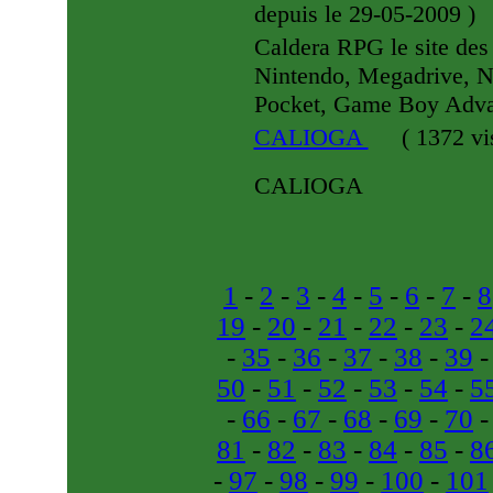
depuis le 29-05-2009
)
Caldera RPG le site des
Nintendo, Megadrive, N
Pocket, Game Boy Advan
CALIOGA
(
1372 vi
CALIOGA
1
-
2
-
3
-
4
-
5
-
6
-
7
-
8
19
-
20
-
21
-
22
-
23
-
2
-
35
-
36
-
37
-
38
-
39
50
-
51
-
52
-
53
-
54
-
5
-
66
-
67
-
68
-
69
-
70
81
-
82
-
83
-
84
-
85
-
8
-
97
-
98
-
99
-
100
-
101