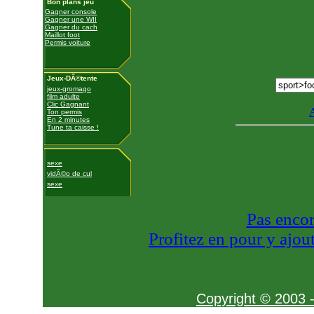
Bon plans jeu
Gagner console
Gagner une WII
Gagner du cach
Maillot foot
Permis voiture
Jeux-DÃ©tente
jeux-gromago
film adulte
Clic Gagnant
A
Ton permis
En 2 minutes
Tune ta caisse !
sexe
vidÃ©o de cul
sexe
Pas encor
Profitez en pour y ajout
Copyright © 2003 