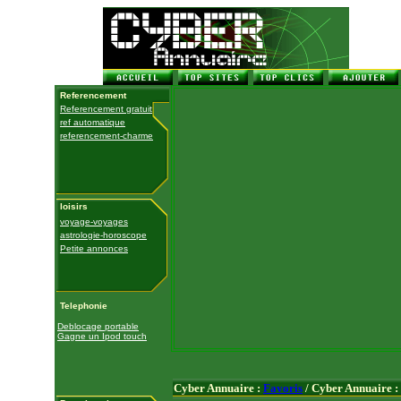
Referencement
Referencement gratuit
ref automatique
referencement-charme
loisirs
voyage-voyages
astrologie-horoscope
Petite annonces
Telephonie
Deblocage portable
Gagne un Ipod touch
Cyber Annuaire :
Favoris
/ Cyber Annuaire :