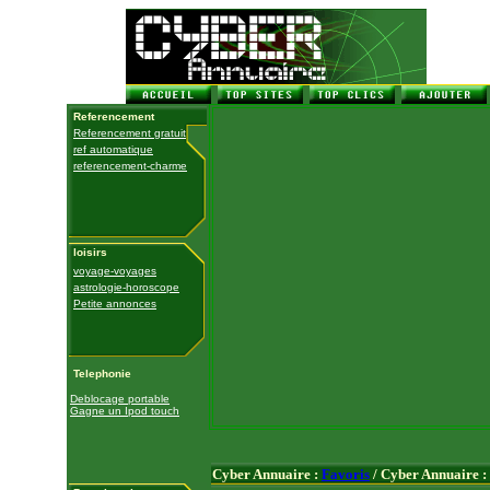
Referencement
Referencement gratuit
ref automatique
referencement-charme
loisirs
voyage-voyages
astrologie-horoscope
Petite annonces
Telephonie
Deblocage portable
Gagne un Ipod touch
Cyber Annuaire :
Favoris
/ Cyber Annuaire :