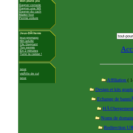
Bon plans jeu
Gagner console
Gagner une WII
Gagner du cach
Maillot foot
Permis voiture
Jeux-DÃ©tente
jeux-gromago
film adulte
Clic Gagnant
Acc
Ton permis
En 2 minutes
Tune ta caisse !
sexe
vidÃ©o de cul
sexe
Affiliation
( 1
Design et kits grap
Echange de banni
HÃ©bergemen
Noms de domai
Redirection U