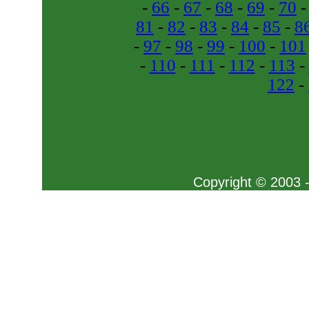
-
66
-
67
-
68
-
69
-
70
81
-
82
-
83
-
84
-
85
-
8
-
97
-
98
-
99
-
100
-
101
-
110
-
111
-
112
-
113
-
122
-
Copyright © 2003 