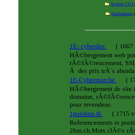
Scripts CGI
Statistiques
1E- cyberdns
(
1667 
HÃ©bergement web pour
rÃ©fÃ©rencement, SSL e
Ã des prix trÃ¨s aborda
1E-Cybermarche
(
17
HÃ©bergement de site i
domaine, rÃ©fÃ©renceme
pour revendeur.
1position.tk
(
1715 vi
Referencements et positi
2fun.ch.Mots clÃ©s rÃ