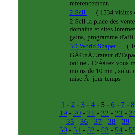
referencement.
2-Sell
(
1534 visites
2-Sell la place des vent
domaine et sites interne
gains, programme d'affili
3D World Shaper
(
16
GÃ©nÃ©rateur d\'Espa
online . CrÃ©ez vous m
moins de 10 mn , soluti
mise Ã jour temps
1
-
2
-
3
-
4
- 5 -
6
-
7
-
8
19
-
20
-
21
-
22
-
23
-
2
-
35
-
36
-
37
-
38
-
39
50
-
51
-
52
-
53
-
54
-
5