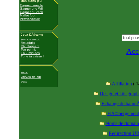
Bon plans jeu
Gagner console
Gagner une WII
Gagner du cach
Maillot foot
Permis voiture
Jeux-DÃ©tente
jeux-gromago
film adulte
Clic Gagnant
Acc
Ton permis
En 2 minutes
Tune ta caisse !
sexe
vidÃ©o de cul
sexe
Affiliation
( 1
Design et kits grap
Echange de banni
HÃ©bergemen
Noms de domai
Redirection U