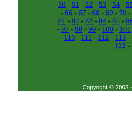
50
-
51
-
52
-
53
-
54
-
5
-
66
-
67
-
68
-
69
-
70
81
-
82
-
83
-
84
-
85
-
8
-
97
-
98
-
99
-
100
-
101
-
110
-
111
-
112
-
113
-
122
-
Copyright © 2003 