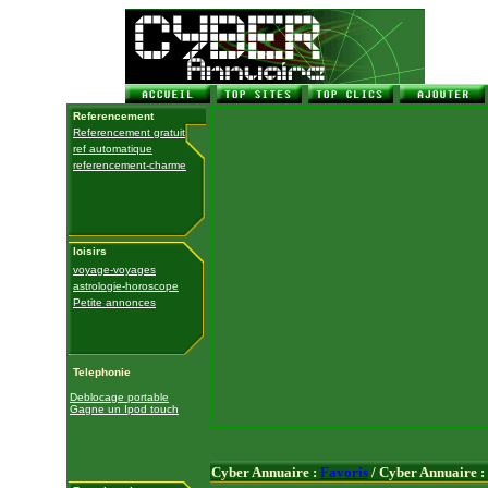
Referencement
Referencement gratuit
ref automatique
referencement-charme
loisirs
voyage-voyages
astrologie-horoscope
Petite annonces
Telephonie
Deblocage portable
Gagne un Ipod touch
Cyber Annuaire :
Favoris
/ Cyber Annuaire :