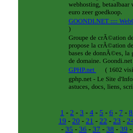
webhosting, betaalbaar 
euro zeer goedkoop.
GOONDI.NET :::: WebC
)
Groupe de crÃ©ation de
propose la crÃ©ation de
bases de donnÃ©es, la 
de domaine. Goondi.net
GPHP.net
(
1602 vis
gphp.net - Le Site d'In
astuces, docs, liens, sc
1
-
2
-
3
-
4
-
5
-
6
-
7
-
8
19
-
20
-
21
-
22
-
23
-
2
-
35
-
36
-
37
-
38
-
39