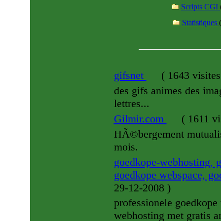
Scripts CGI
Statistiques
gifsnet
(
1643 visite
des gifs animes des image
lettres...
Gilmir.com
(
1611 vi
HÃ©bergement mutualis
mois.
goedkope-webhosting, 
goedkope webspace, go
29-12-2008
)
professionele goedkope
webhosting met gratis an