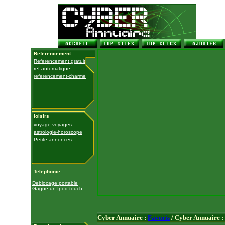
Referencement
Referencement gratuit
ref automatique
referencement-charme
loisirs
voyage-voyages
astrologie-horoscope
Petite annonces
Telephonie
Deblocage portable
Gagne un Ipod touch
Cyber Annuaire :
Favoris
/ Cyber Annuaire :