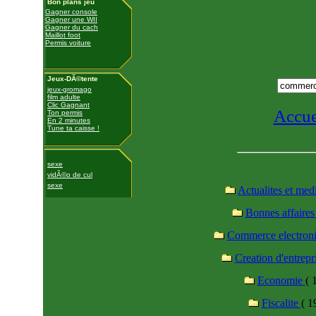
Bon plans jeu
Gagner console
Gagner une WII
Gagner du cach
Maillot foot
Permis voiture
Jeux-DÃ©tente
jeux-gromago
film adulte
Clic Gagnant
Accue
Ton permis
En 2 minutes
Tune ta caisse !
sexe
vidÃ©o de cul
sexe
Actualites et med
Bonnes affaire
Commerce electron
Creation d'entrepr
Economie
( 
Fiscalite
( 1