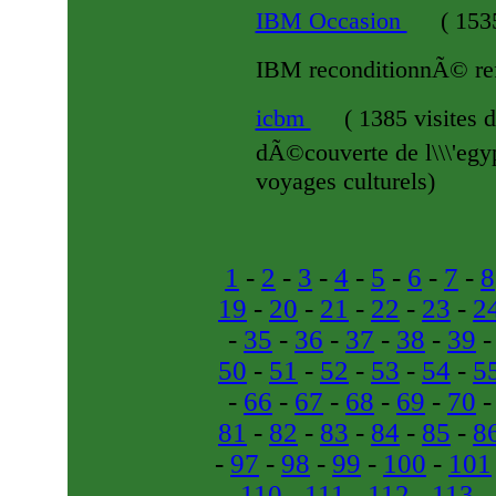
IBM Occasion
(
1535
IBM reconditionnÃ© ref
icbm
(
1385 visites
d
dÃ©couverte de l\\\'eg
voyages culturels)
1
-
2
-
3
-
4
-
5
-
6
-
7
-
8
19
-
20
-
21
-
22
-
23
-
2
-
35
-
36
-
37
-
38
-
39
50
-
51
-
52
-
53
-
54
-
5
-
66
-
67
-
68
-
69
-
70
81
-
82
-
83
-
84
-
85
-
8
-
97
-
98
-
99
-
100
-
101
-
110
-
111
-
112
-
113
-