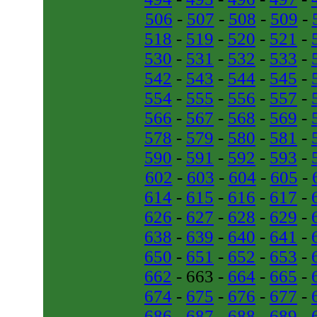
506
-
507
-
508
-
509
-
518
-
519
-
520
-
521
-
530
-
531
-
532
-
533
-
542
-
543
-
544
-
545
-
554
-
555
-
556
-
557
-
566
-
567
-
568
-
569
-
578
-
579
-
580
-
581
-
590
-
591
-
592
-
593
-
602
-
603
-
604
-
605
-
614
-
615
-
616
-
617
-
626
-
627
-
628
-
629
-
638
-
639
-
640
-
641
-
650
-
651
-
652
-
653
-
662
- 663 -
664
-
665
-
674
-
675
-
676
-
677
-
686
-
687
-
688
-
689
-