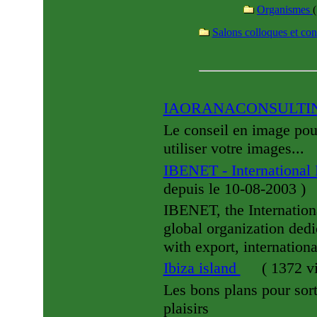
Organismes
(
Salons colloques et co
IAORANACONSULTI
Le conseil en image pour 
utiliser votre images...
IBENET - International
depuis le 10-08-2003
)
IBENET, the Internation
global organization dedi
with export, internationa
Ibiza island
(
1372 vi
Les bons plans pour sorti
plaisirs