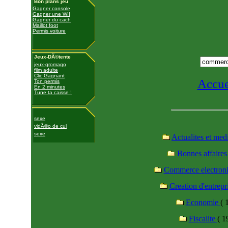
Bon plans jeu
Gagner console
Gagner une WII
Gagner du cach
Maillot foot
Permis voiture
Jeux-DÃ©tente
jeux-gromago
film adulte
Clic Gagnant
Accue
Ton permis
En 2 minutes
Tune ta caisse !
sexe
vidÃ©o de cul
sexe
Actualites et med
Bonnes affaire
Commerce electron
Creation d'entrepr
Economie
( 
Fiscalite
( 1