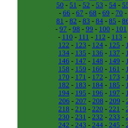
50
-
51
-
52
-
53
-
54
-
5
-
66
-
67
-
68
-
69
-
70
81
-
82
-
83
-
84
-
85
-
8
-
97
-
98
-
99
-
100
-
101
-
110
-
111
-
112
-
113
-
122
-
123
-
124
-
125
-
134
-
135
-
136
-
137
-
146
-
147
-
148
-
149
-
158
-
159
-
160
-
161
-
170
-
171
-
172
-
173
-
182
-
183
-
184
-
185
-
194
-
195
-
196
-
197
-
206
-
207
-
208
-
209
-
218
-
219
-
220
-
221
-
230
-
231
-
232
-
233
-
242
-
243
-
244
-
245
-