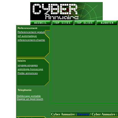
Referencement
Referencement gratuit
ref automatique
referencement-charme
loisirs
voyage-voyages
astrologie-horoscope
Petite annonces
Telephonie
Deblocage portable
Gagne un Ipod touch
Cyber Annuaire :
Favoris
/ Cyber Annuaire :