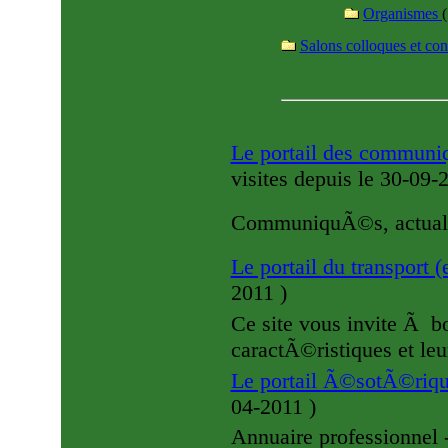
Organismes
(
Salons colloques et co
Le portail des commun
visites
depuis le 30-09
CommuniquÃ©s, actuali
Le portail du transport (e
2011
)
Ce site vous invite Ã bo
caractÃ©ristiques et leu
Le portail Ã©sotÃ©riqu
04-2011
)
Annuaire professionnel 