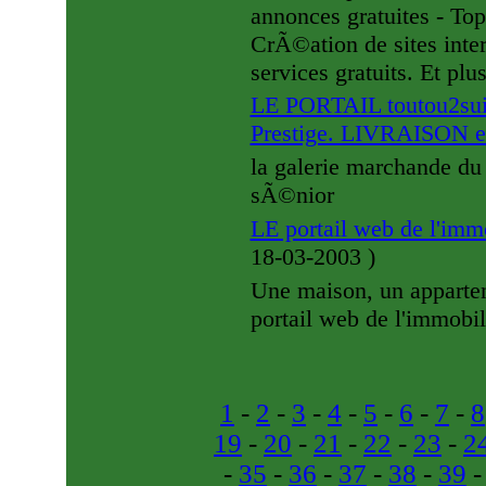
annonces gratuites - To
CrÃ©ation de sites inte
services gratuits. Et plus
LE PORTAIL toutou2sui
Prestige. LIVRAISON e
la galerie marchande du 
sÃ©nior
LE portail web de l'imm
18-03-2003
)
Une maison, un apparte
portail web de l'immobil
1
-
2
-
3
-
4
-
5
-
6
-
7
-
8
19
-
20
-
21
-
22
-
23
-
2
-
35
-
36
-
37
-
38
-
39