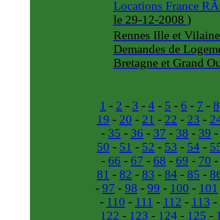
Locations France R
le 29-12-2008
)
Rennes Ille et Vilain
Demandes de Logemen
Bretagne et Grand Ou
1
-
2
-
3
-
4
-
5
-
6
-
7
-
8
19
-
20
-
21
-
22
-
23
-
2
-
35
-
36
-
37
-
38
-
39
50
-
51
-
52
-
53
-
54
-
5
-
66
-
67
-
68
-
69
-
70
81
-
82
-
83
-
84
-
85
-
8
-
97
-
98
-
99
-
100
-
101
-
110
-
111
-
112
-
113
-
122
-
123
-
124
-
125
-