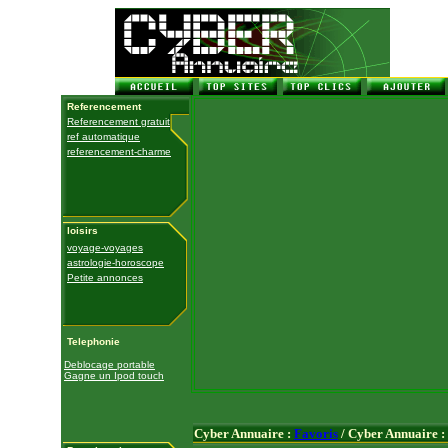
Referencement
Referencement gratuit
ref automatique
referencement-charme
loisirs
voyage-voyages
astrologie-horoscope
Petite annonces
Telephonie
Deblocage portable
Gagne un Ipod touch
Cyber Annuaire :
Favoris
/ Cyber Annuaire :