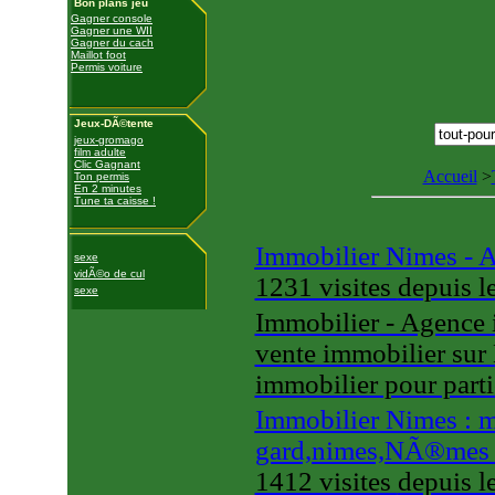
Bon plans jeu
Gagner console
Gagner une WII
Gagner du cach
Maillot foot
Permis voiture
Jeux-DÃ©tente
jeux-gromago
film adulte
Clic Gagnant
Accueil
>
Ton permis
En 2 minutes
Tune ta caisse !
Immobilier Nimes - A
sexe
vidÃ©o de cul
1231 visites
depuis 
sexe
Immobilier - Agence i
vente immobilier sur
immobilier pour parti
Immobilier Nimes : m
gard,nimes,NÃ®mes J
1412 visites
depuis 