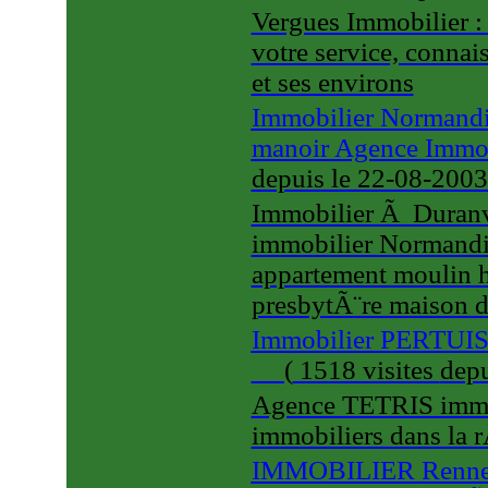
Vergues Immobilier :
votre service, conna
et ses environs
Immobilier Normandi
manoir Agence Immob
depuis le 22-08-200
Immobilier Ã Duranvi
immobilier Normandi
appartement moulin 
presbytÃ¨re maison 
Immobilier PERTUI
(
1518 visites
depu
Agence TETRIS immob
immobiliers dans la
IMMOBILIER Rennes I