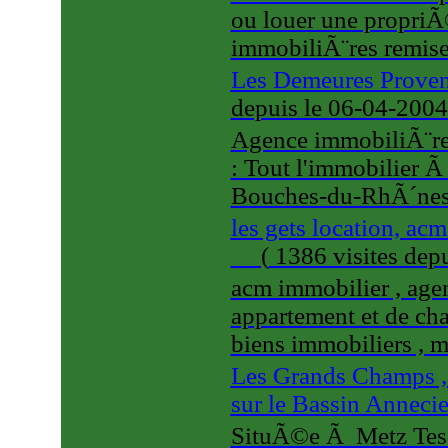
ou louer une propriÃ
immobiliÃ¨res remis
Les Demeures Prove
depuis le 06-04-200
Agence immobiliÃ¨r
: Tout l'immobilier 
Bouches-du-RhÃ´nes
les gets location, ac
(
1386 visites
dep
acm immobilier , agen
appartement et de chal
biens immobiliers , 
Les Grands Champs ,
sur le Bassin Anneci
SituÃ©e Ã Metz Tess