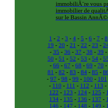
immobiliÃ¨re vous pr
immobilier de quali
sur le Bassin AnnÃ©
1
-
2
-
3
-
4
-
5
-
6
-
7
-
8
19
-
20
-
21
-
22
-
23
-
2
-
35
-
36
-
37
-
38
-
39
50
-
51
-
52
-
53
-
54
-
5
-
66
-
67
-
68
-
69
-
70
81
-
82
-
83
-
84
-
85
-
8
-
97
-
98
-
99
-
100
-
101
-
110
-
111
-
112
-
113
-
122
-
123
-
124
-
125
-
134
-
135
-
136
-
137
-
146
-
147
-
148
-
149
-