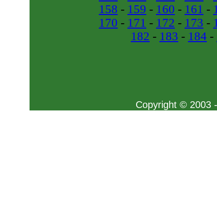
158
-
159
-
160
-
161
-
170
-
171
-
172
-
173
-
182
-
183
-
184
-
Copyright © 2003 