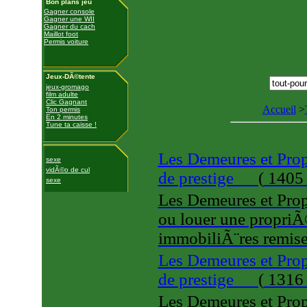
Bon plans jeu
Gagner console
Gagner une WII
Gagner du cach
Maillot foot
Permis voiture
Jeux-DÃ©tente
jeux-gromago
film adulte
Clic Gagnant
Accueil
>
Ton permis
En 2 minutes
Tune ta caisse !
Les Demeures et Prop
sexe
vidÃ©o de cul
de prestige
(
1405 
sexe
Les Demeures et Pro
ou louer une propriÃ
immobiliÃ¨res remis
Les Demeures et Prop
de prestige
(
1316 
Les Demeures et Pro