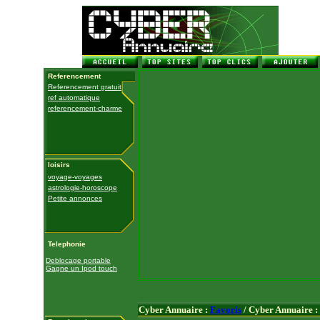
Referencement
Referencement gratuit
ref automatique
referencement-charme
loisirs
voyage-voyages
astrologie-horoscope
Petite annonces
Telephonie
Deblocage portable
Gagne un Ipod touch
Cyber Annuaire :
Favoris
/ Cyber Annuaire :