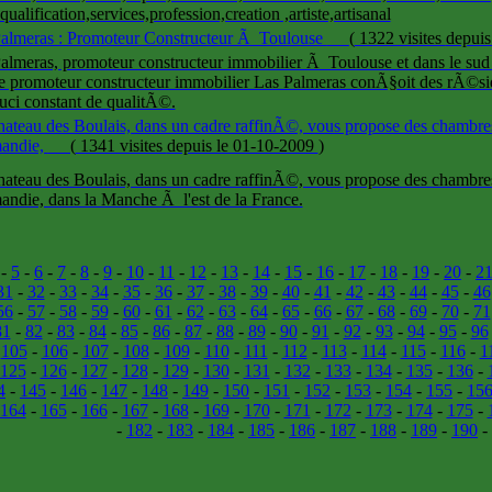
qualification,services,profession,creation ,artiste,artisanal
almeras : Promoteur Constructeur Ã Toulouse
(
1322 visites
depuis
almeras, promoteur constructeur immobilier Ã Toulouse et dans le sud
le promoteur constructeur immobilier Las Palmeras conÃ§oit des rÃ©si
uci constant de qualitÃ©.
ateau des Boulais, dans un cadre raffinÃ©, vous propose des chambres
andie,
(
1341 visites
depuis le 01-10-2009
)
ateau des Boulais, dans un cadre raffinÃ©, vous propose des chambres
ndie, dans la Manche Ã l'est de la France.
-
5
-
6
-
7
-
8
-
9
-
10
-
11
-
12
-
13
-
14
-
15
-
16
-
17
-
18
-
19
-
20
-
2
31
-
32
-
33
-
34
-
35
-
36
-
37
-
38
-
39
-
40
-
41
-
42
-
43
-
44
-
45
-
46
56
-
57
-
58
-
59
-
60
-
61
-
62
-
63
-
64
-
65
-
66
-
67
-
68
-
69
-
70
-
71
81
-
82
-
83
-
84
-
85
-
86
-
87
-
88
-
89
-
90
-
91
-
92
-
93
-
94
-
95
-
96
-
105
-
106
-
107
-
108
-
109
-
110
-
111
-
112
-
113
-
114
-
115
-
116
-
1
125
-
126
-
127
-
128
-
129
-
130
-
131
-
132
-
133
-
134
-
135
-
136
-
4
-
145
-
146
-
147
-
148
-
149
-
150
-
151
-
152
-
153
-
154
-
155
-
15
164
-
165
-
166
-
167
-
168
-
169
-
170
-
171
-
172
-
173
-
174
-
175
-
-
182
-
183
-
184
-
185
-
186
-
187
-
188
-
189
-
190
-