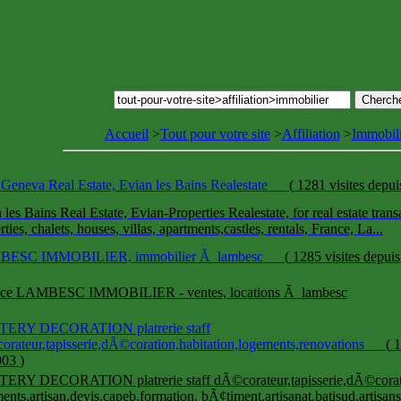
Accueil
>
Tout pour votre site
>
Affiliation
>
Immobili
Geneva Real Estate, Evian les Bains Realestate
(
1281 visites
depui
 les Bains Real Estate, Evian-Properties Realestate, for real estate trans
ties, chalets, houses, villas, apartments,castles, rentals, France, La...
ESC IMMOBILIER, immobilier Ã lambesc
(
1285 visites
depuis
ce LAMBESC IMMOBILIER - ventes, locations Ã lambesc
ERY DECORATION platrerie staff
rateur,tapisserie,dÃ©coration,habitation,logements,renovations
(
1
003
)
RY DECORATION platrerie staff dÃ©corateur,tapisserie,dÃ©coratio
ents,artisan,devis,capeb,formation, bÃ¢timent,artisanat,batisud,artisan