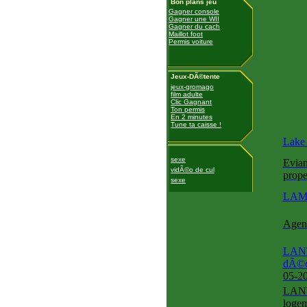
Bon plans jeu
Gagner console
Gagner une WII
Gagner du cach
Maillot foot
Permis voiture
Jeux-DÃ©tente
jeux-gromago
film adulte
Clic Gagnant
Ton permis
En 2 minutes
Tune ta caisse !
Lake 
sexe
Evian
vidÃ©o de cul
proper
sexe
LAMB
Agen
LANT
dÃ©co
05-2
LANTE
logem