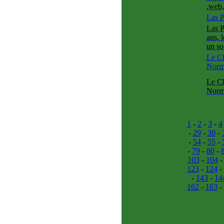
,web,
Las P
Las P
ans, 
un so
Le Ch
Norm
Le Ch
Norma
1
-
2
-
3
-
4
-
29
-
30
-
-
54
-
55
-
-
79
-
80
-
103
-
104
123
-
124
-
-
143
-
14
162
-
163
-