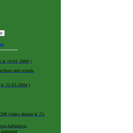
er
s le 19-01-2009
)
actions and rentals,
 le 25-03-2004
)
288 visites
depuis le 23-
n,habitation,
s,batiment