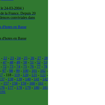
 le 24-03-2004
)
 de la France. Depuis 20
dences conviviales dans
 d'hotes en Basse
 d'hotes en Basse
1
-
22
-
23
-
24
-
25
-
26
-
27
-
28
-
47
-
48
-
49
-
50
-
51
-
52
-
53
-
72
-
73
-
74
-
75
-
76
-
77
-
78
-
97
-
98
-
99
-
100
-
101
-
102
-
17
- 118 -
119
-
120
-
121
-
122
-
137
-
138
-
139
-
140
-
141
-
142
6
-
157
-
158
-
159
-
160
-
161
-
176
-
177
-
178
-
179
-
180
-
181
191