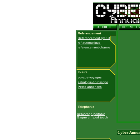
Referencement
Referencement gratuit
ref automatique
referencement-charme
loisirs
voyage-voyages
astrologie-horoscope
Petite annonces
Telephonie
Deblocage portable
Gagne un Ipod touch
Cyber Annua