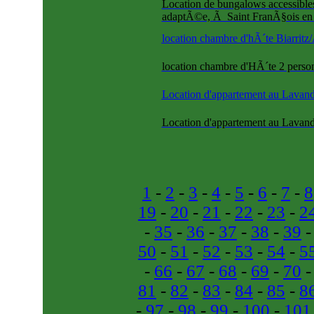
Location de bungalows accessible
adaptÃ©e, Ã Saint FranÃ§ois en
location chambre d'hÃ´te Biarrit
location chambre d'HÃ´te 2 perso
Location d'appartement au Lavan
Location d'appartement au Lavando
1
-
2
-
3
-
4
-
5
-
6
-
7
-
8
19
-
20
-
21
-
22
-
23
-
2
-
35
-
36
-
37
-
38
-
39
50
-
51
-
52
-
53
-
54
-
5
-
66
-
67
-
68
-
69
-
70
81
-
82
-
83
-
84
-
85
-
8
-
97
-
98
-
99
-
100
-
101