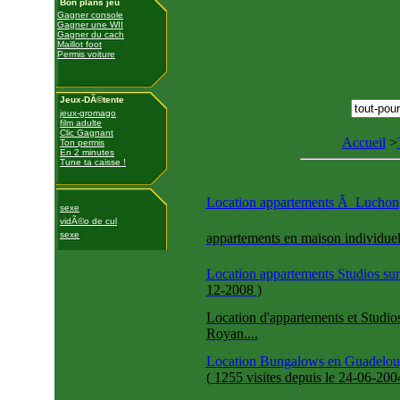
Bon plans jeu
Gagner console
Gagner une WII
Gagner du cach
Maillot foot
Permis voiture
Jeux-DÃ©tente
jeux-gromago
film adulte
Clic Gagnant
Accueil
>
Ton permis
En 2 minutes
Tune ta caisse !
Location appartements Ã Luchon
sexe
vidÃ©o de cul
sexe
appartements en maison individue
Location appartements Studios sur
12-2008
)
Location d'appartements et Studio
Royan....
Location Bungalows en Guadelou
(
1255 visites
depuis le 24-06-20