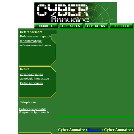
Referencement
Referencement gratuit
ref automatique
referencement-charme
loisirs
voyage-voyages
astrologie-horoscope
Petite annonces
Telephonie
Deblocage portable
Gagne un Ipod touch
Cyber Annuaire :
Favoris
/ Cyber Annuaire :