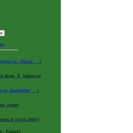
er
egrave;ze - Biscar
(
s en Born, Ã Sabres en
te;es, Immobilier
(
ts, ventes
epuis le 13-01-2003
)
e - France)