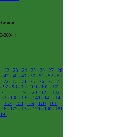
Ã©rigord
05-2004
)
1
-
22
-
23
-
24
-
25
-
26
-
27
-
28
-
47
-
48
-
49
-
50
-
51
-
52
-
53
-
72
-
73
-
74
-
75
-
76
-
77
-
78
-
97
-
98
-
99
-
100
-
101
-
102
-
17
-
118
-
119
-
120
-
121
-
122
-
137
-
138
-
139
-
140
-
141
-
142
6
-
157
-
158
-
159
-
160
-
161
-
176
-
177
-
178
-
179
-
180
-
181
191