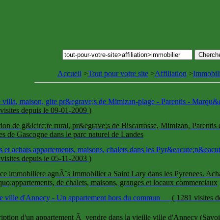
Accueil
>
Tout pour votre site
>
Affiliation
>
Immobili
 villa, maison, gite pr&egrave;s de Mimizan-plage - Parentis - Marqu&
visites
depuis le 09-01-2009
)
ion de g&icirc;te rural, pr&egrave;s de Biscarrosse, Mimizan, Parenti
s de Gascogne dans le parc naturel de Landes
s et achats appartements, maisons, chalets dans les Pyr&eacute;n&eacu
visites
depuis le 05-11-2003
)
e immobiliere agnÃ¨s Immobilier a Saint Lary dans les Pyrenees. Acha
uo;appartements, de chalets, maisons, granges et locaux commerciaux
le ville d'Annecy - Un appartement hors du commun
(
1281 visites
d
iption d'un appartement Ã vendre dans la vieille ville d'Annecy (Savoi