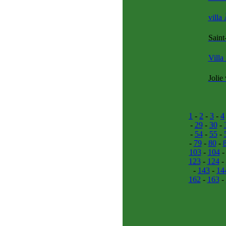
vill
Saint
Vill
Jolie
1
-
2
-
3
-
4
-
29
-
30
-
-
54
-
55
-
-
79
-
80
-
103
-
104
123
-
124
-
-
143
-
14
162
-
163
-