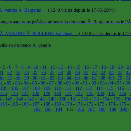
a Ã vendre Ã Bergerac
(
1248 visites
depuis le 17-05-2004
)
-onger-park vous prÃ©sente ses villas en vente Ã Bergerac dans le P
a Ã VENDRE Ã BOLLENE Vaucluse
(
1238 visites
depuis le 17-
 villa en Provence Ã vendre
-
5
-
6
-
7
-
8
-
9
-
10
-
11
-
12
-
13
-
14
-
15
-
16
-
17
-
18
-
19
-
20
-
2
31
-
32
-
33
-
34
-
35
-
36
-
37
-
38
-
39
-
40
-
41
-
42
-
43
-
44
-
45
-
46
56
-
57
-
58
-
59
-
60
-
61
-
62
-
63
-
64
-
65
-
66
-
67
-
68
-
69
-
70
-
71
81
-
82
-
83
-
84
-
85
-
86
-
87
-
88
-
89
-
90
-
91
-
92
-
93
-
94
-
95
-
96
-
105
-
106
-
107
-
108
-
109
-
110
-
111
-
112
-
113
-
114
-
115
-
116
-
1
125
-
126
-
127
-
128
-
129
-
130
-
131
-
132
-
133
-
134
-
135
-
136
-
4
-
145
-
146
-
147
-
148
-
149
-
150
-
151
-
152
-
153
-
154
-
155
-
15
164
-
165
-
166
-
167
-
168
-
169
-
170
-
171
-
172
-
173
-
174
-
175
-
-
182
-
183
-
184
- 185 -
186
-
187
-
188
-
189
-
190
-