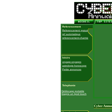
Referencement
Referencement gratuit
ref automatique
referencement-charme
loisirs
voyage-voyages
astrologie-horoscope
Petite annonces
Telephonie
Deblocage portable
Gagne un Ipod touch
Cyber Annua